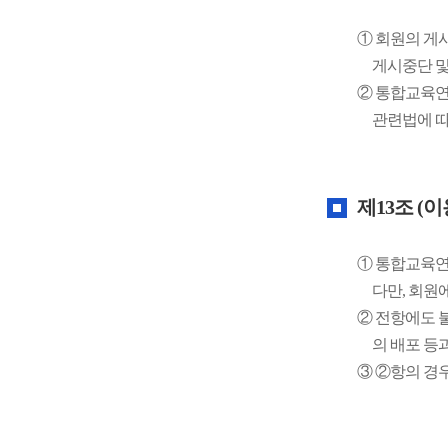
① 회원의 게
게시중단 및
② 통합교육연
관련법에 따
제13조 (
① 통합교육연
다만, 회원
② 전항에도 
의 배포 등
③ ②항의 경