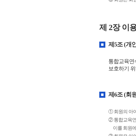
제 2장 이
제5조 (개
통합교육연수
보호하기 위
제6조 (회
① 회원의 아
② 통합교육연
이를 회원에