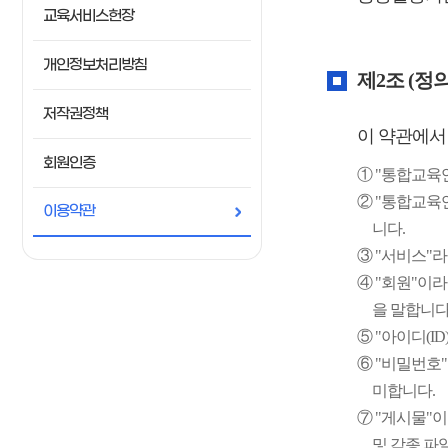
교육서비스헌장
개인정보처리방침
제2조 (정의
저작권정책
이 약관에서
회원인증
① "통합교육
② "통합교육
이용약관
니다.
③ "서비스"
④ "회원"이
을 말합니다
⑤ "아이디(I
⑥ "비밀번호"
미합니다.
⑦ "게시물"이
및 각종 파