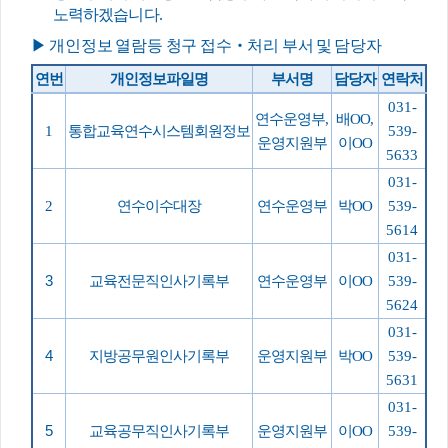
노력하겠습니다
.
▶
개인정보 열람등 청구 접수
‧
처리 부서 및 담당자
연번
개인정보파일명
부서명
담당자
연락처
031-
연수운영부
,
배OO
,
1
통합교육연수시스템회원정보
539-
운영지원부
이OO
5633
031-
2
연수이수대장
연수운영부
박OO
539-
5614
031-
3
교육전문직인사기록부
연수운영부
이OO
539-
5624
031-
4
지방공무원인사기록부
운영지원부
박OO
539-
5631
031-
5
교육공무직인사기록부
운영지원부
이OO
539-