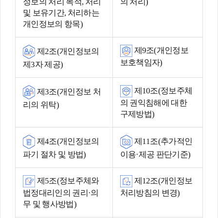
정보의 처리 목적
,
처리
의 처리
)
및 보유기간
,
처리하는
개인정보의 항목
)
제
9
조
(
개인정보
제
2
조
(
개인정보의
보호책임자
)
제
3
자 제공
)
제
10
조
(
정보주체
제
3
조
(
개인정보 처
의 권익침해에 대한
리의 위탁
)
구제방법
)
제
4
조
(
개인정보의
제
11
조
(
추가적인
파기 절차 및 방법
)
이용
·
제공 판단기준
)
제
5
조
(
정보주체와
제
12
조
(
개인정보
법정대리인의 권리
·
의
처리방침의 변경
)
무 및 행사방법
)