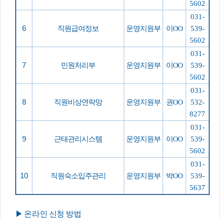
5602
031-
6
직원급여정보
운영지원부
이OO
539-
5602
031-
7
민원처리부
운영지원부
이OO
539-
5602
031-
8
직원비상연락망
운영지원부
권OO
532-
8277
031-
9
근태관리시스템
운영지원부
이OO
539-
5602
031-
10
직원숙소입주관리
운영지원부
박OO
539-
5637
▶
온라인 신청 방법