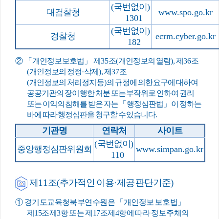
(
국번없이
)
대검찰청
www.spo.go.kr
1301
(
국번없이
)
경찰청
ecrm.cyber.go.kr
182
② 「
개인정보 보호법
」
제
35
조
(
개인정보의 열람
),
제
36
조
(
개인정보의 정정
·
삭제
),
제
37
조
(
개인정보의 처리정지 등
)
의 규정에 의한 요구에 대하여
공공기관의 장이 행한 처분 또는 부작위로 인하여 권리
또는 이익의 침해를 받은 자는
「
행정심판법
」
이 정하는
바에 따라 행정심판을 청구할 수 있습니다
.
기관명
연락처
사이트
(
국번없이
)
중앙행정심판위원회
www.simpan.go.kr
110
제
11
조
(
추가적인 이용
·
제공 판단기준
)
①
경기도교육청북부연수원은
「
개인정보 보호법
」
제
15
조제
3
항 또는 제
17
조제
4
항에 따라 정보주체의