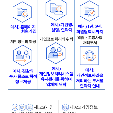
예시
)
기관명
,
예시
) 1
년
, 5
년
,
예시
)
홈페이지
성명
,
연락처
회원가입
회원탈퇴시까지
열람
‧
고충사항
개인정보 처리의 위탁
개인정보의 제공
처리부서
예시
)
예시
)
예시
)
경찰의
개인정보처리시스템
개인정보파일을
수사 협조로 학적
유지관리를 위하여
처리하는 부서별
정보 제공
업체에 위탁
연락처 안내
제
1
조
(
개인
제
8
조
(
가명정보