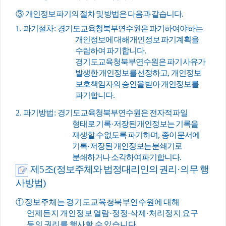
③
개인정보 파기의 절차 및 방법은 다음과 같습니다
.
1.
파기절차
:
경기도교육청북부연수원은 파기하여야 하는
개인정보에 대해 개인정보 파기계획을
수립하여 파기합니다
.
경기도교육청북부연수원은 파기 사유가
발생한 개인정보를 선정하고
,
개인정보
보호책임자의 승인을 받아 개인정보를
파기합니다
.
2.
파기방법
:
경기도교육청북부연수원은 전자적 파일
형태로 기록
·
저장된 개인정보는 기록을
재생할 수 없도록 파기하며
,
종이 문서에
기록
·
저장된 개인정보는 분쇄기로
분쇄하거나 소각하여 파기합니다
.
제
5
조
(
정보주체와 법정대리인의 권리
·
의무 행
사방법
)
①
정보주체는 경기도교육청북부연수원에 대해
언제든지 개인정보 열람
·
정정
·
삭제
·
처리정지 요구
등의 권리를 행사할 수 있습니다
.