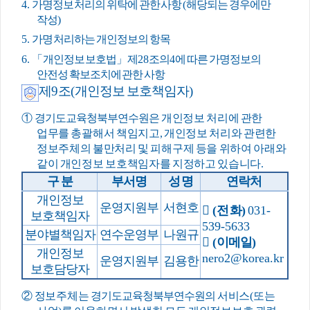
4.
가명정보 처리의 위탁에 관한 사항
(
해당되는 경우에만
작성
)
5.
가명 처리하는 개인정보의 항목
6.
「
개인정보 보호법
」
제
28
조의
4
에 따른 가명정보의
안전성 확보조치에 관한 사항
제
9
조
(
개인정보 보호책임자
)
①
경기도교육청북부연수원
은 개인정보 처리에 관한
업무를 총괄해서 책임지고
,
개인정보 처리와 관련한
정보주체의 불만처리 및 피해구제 등을 위하여 아래와
같이 개인정보 보호책임자를 지정하고 있습니다
.
구 분
부서명
성 명
연락처
개인정보
운영지원부
서현호

(
전 화
)
031-
보호책임자
539-5633
분야별책임자
연수운영부
나원규

(
이메일
)
개인정보
nero2@korea.kr
운영지원부
김용한
보호담당자
②
정보주체는
경기도교육청북부연수원
의 서비스
(
또는