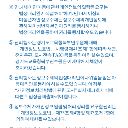
※
만
14
세 미만 아동에 관한 개인정보의 열람등 요구는
법정대리인이 직접 해야 하며
,
만
14
세 이상의
미성년자인 정보주체는 정보주체의 개인정보에
관하여 미성년자 본인이 권리를 행사하거나
법정대리인을 통하여 권리를 행사할 수도 있습니다
.
②
권리 행사는 경기도교육청북부연수원에 대해
「
개인정보 보호법
」
시행령 제
41
조 제
1
항에 따라 서면
,
전자우편
,
모사전송
(FAX)
등을 통하여 하실 수 있으며
,
경기도교육청북부연수원은 이에 대해 지체없이
조치하겠습니다
.
③
권리 행사는 정보주체의 법정대리인이나 위임을 받은 자
등 대리인을 통하여 하실 수도 있습니다
.
이 경우
“
개인정보 처리 방법에 관한 고시
”
별지 제
11
호 서식에
따른 위임장을 제출하셔야 합니다
.
④
정보주체가 개인정보 열람 및 처리 정리를 요구할 권리는
「
개인정보 보호법
」
제
35
조 제
4
항 및 제
37
조 제
2
항에
의하여 제한될 수 있습니다
.