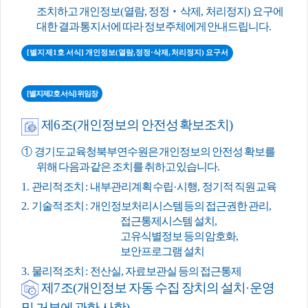
조치하고 개인정보
(
열람
,
정정
‧
삭제
,
처리정지
)
요구에
대한 결과 통지서에 따라 정보주체에게 안내드립니다
.
[별지 제1호 서식] 개인정보(열람,정정·삭제, 처리정지) 요구서
[별지 제2호 서식] 위임장
제
6
조
(
개인정보의 안전성 확보조치
)
①
경기도교육청북부연수원은 개인정보의 안전성 확보를
위해 다음과 같은 조치를 취하고 있습니다
.
1.
관리적 조치
:
내부관리계획 수립
·
시행
,
정기적 직원 교육
2.
기술적 조치
:
개인정보처리시스템 등의 접근권한 관리
,
접근통제시스템 설치
,
고유식별정보 등의 암호화
,
보안프로그램 설치
3.
물리적 조치
:
전산실
,
자료보관실 등의 접근통제
제
7
조
(
개인정보 자동 수집 장치의 설치
·
운영
및 거부에 관한 사항
)