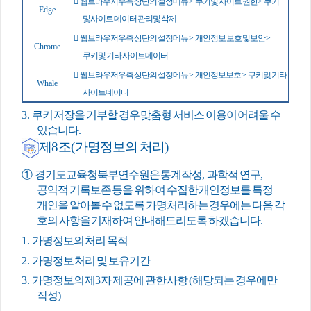

웹브라우저 우측 상단의 설정 메뉴
>
쿠키 및 사이트 권한
>
쿠키
Edge
및 사이트 데이터 관리 및 삭제

웹브라우저 우측 상단의 설정 메뉴
>
개인 정보 보호 및 보안
>
Chrome
쿠키 및 기타 사이트 데이터

웹브라우저 우측 상단의 설정 메뉴
>
개인정보 보호
>
쿠키 및 기타
Whale
사이트 데이터
3.
쿠키 저장을 거부할 경우 맞춤형 서비스 이용이 어려울 수
있습니다
.
제
8
조
(
가명정보의 처리
)
①
경기도교육청북부연수원은 통계작성
,
과학적 연구
,
공익적 기록보존 등을 위하여 수집한 개인정보를 특정
개인을 알아볼 수 없도록 가명처리하는 경우에는 다음 각
호의 사항을 기재하여 안내해드리도록 하겠습니다
.
1.
가명정보의 처리 목적
2.
가명정보 처리 및 보유기간
3.
가명정보의 제
3
자 제공에 관한 사항
(
해당되는 경우에만
작성
)