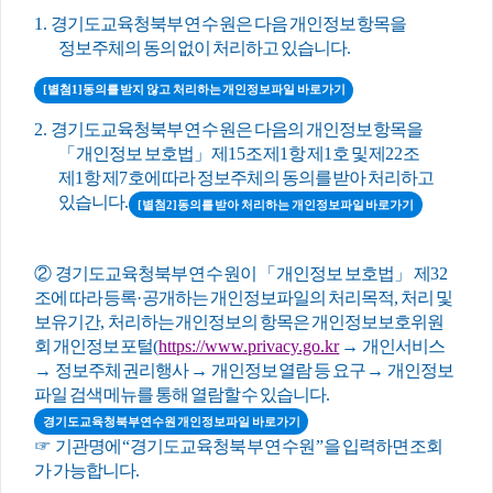
1.
경기도교육청
북부연수원
은 다음 개인정보 항목을
정보주체의 동의 없이 처리하고 있습니다
.
[별첨1]동의를 받지 않고 처리하는 개인정보파일 바로가기
2.
경기도교육청
북부연수원
은 다음의 개인정보 항목을
「
개인정보 보호법
」
제
15
조 제
1
항 제
1
호 및 제
22
조
제
1
항 제
7
호에 따라 정보주체의 동의를 받아 처리하고
있습니다
.
[별첨2]동의를 받아 처리하는 개인정보파일 바로가기
②
경기도교육청
북부연수원
이
「
개인정보 보호법
」
제
32
조에 따라 등록
·
공개하는 개인정보파일의 처리목적
,
처리 및
보유기간
,
처리하는 개인정보의 항목은 개인정보보호위원
회 개인정보 포털
(
https://www.privacy.go.kr
→
개인서비스
→
정보주체 권리행사
→
개인정보 열람 등 요구
→
개인정보
파일 검색 메뉴를 통해 열람할 수 있습니다
.
경기도교육청북부연수원 개인정보파일 바로가기
☞
기관명에
“
경기도교육청
북부연수원
”
을 입력하면 조회
가 가능합니다
.