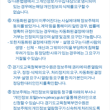
⑤
다른 법령에서 그 개인정보가 수집 대상으로 명시되어
있는 경우에는 해당 개인정보의 삭제를 요구할 수
없습니다
.
⑥
자동화된 결정이 이루어진다는 사실에 대해 정보주체의
동의를 받았거나
,
계약 등을 통해 미리 알린 경우
,
법률에
명확히 규정이 있는 경우에는 자동화된 결정에 대한
거부는 인정되지 않으며 설명 및 검토 요구만 가능합니다
.
-
또한 자동화된 결정에 대한 거부
・
설명 요구는 다른 사람의
생명
・
신체
・
재산과 그 밖의 이익을 부당하게 침해할
우려가 있는 등 정당한 사유가 있는 경우에는 그 요구가
거절될 수 있습니다
⑦
경기도교육청북부연수원은 정보주체 권리에 따른 열람의
요구
,
정정
·
삭제의 요구
,
처리정지의 요구
,
자동화된 결정
거부
·
설명 요구 시 열람 등 요구를 한 자가 본인이거나
정당한 대리인인지를 확인합니다
.
⑧
정보주체는 개인정보의 열람등 청구를 아래의 부서나
‘
개인정보 포털
(www.privacy.go.kr)’
을 통해 온라인으로
신청할 수 있습니다
.
경기도교육청
북부연수원
은
정보주체의 개인정보 열람청구가 신속하게 처리되도록