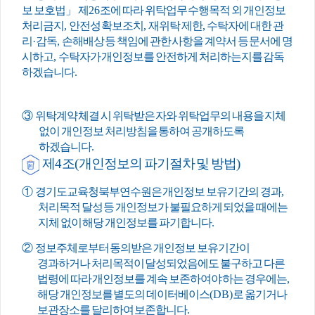
보 보호법
」
제
26
조에 따라 위탁업무 수행목적 외 개인정보
처리금지
,
안전성 확보조치
,
재위탁 제한
,
수탁자에 대한 관
리
·
감독
,
손해배상 등 책임에 관한 사항을 계약서 등 문서에 명
시하고
,
수탁자가 개인정보를 안전하게 처리하는지를 감독
하겠습니다
.
③
위탁계약 체결 시 위탁받은 자와 위탁업무의 내용을 지체
없이 개인정보 처리방침을 통하여 공개하도록
하겠습니다
.
제
4
조
(
개인정보의 파기절차 및 방법
)
①
경기도교육청북부연수원은 개인정보 보유기간의 경과
,
처리목적 달성 등 개인정보가 불필요하게 되었을 때에는
지체 없이 해당 개인정보를 파기합니다
.
②
정보주체로부터 동의받은 개인정보 보유기간이
경과하거나 처리목적이 달성되었음에도 불구하고 다른
법령에 따라 개인정보를 계속 보존하여야 하는 경우에는
,
해당 개인정보를 별도의 데이터베이스
(DB)
로 옮기거나
보관장소를 달리하여 보존합니다
.