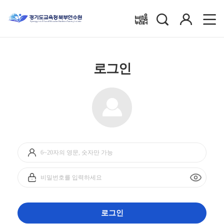
검
로
배움누리터
색
그
인
로그인
아
이
디
비
입
밀
력
번
호
입
로그인
력