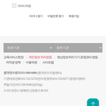
아이디저장
아이디 찾기
비밀번호 찾기
회원가입
유
정
관
부
기
기
교육서비스헌장
개인정보 처리방침
영상정보처리기기 운영관리 방침
관
관
저작권 정책
이용약관
사이트맵
선
선
택
택
원격연수문의 053-980-6800
(원격연수지원센터)
기관대표전화 031-532-5270 (연수운영부) 031-532-8277 (운영지원부)
주말·야간 031-539-5640 (당직실)
11103 포천시 영북면 산정호수로 610
위로