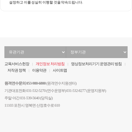
설정하고 이를 성실히 이행할 것을 약속드립니다.
유
정
관
부
기
기
교육서비스헌장
개인정보 처리방침
영상정보처리기기 운영관리 방침
관
관
저작권 정책
이용약관
사이트맵
선
선
택
택
원격연수문의 053-980-6800
(원격연수지원센터)
기관대표전화 031-532-5270 (연수운영부) 031-532-8277 (운영지원부)
주말·야간 031-539-5640 (당직실)
11103 포천시 영북면 산정호수로 610