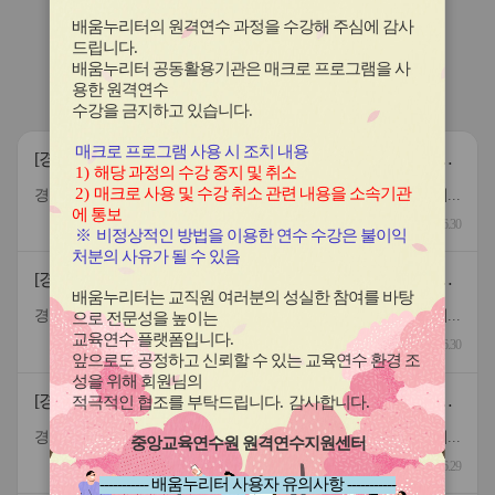
이
이
이
이
이
콘
콘
콘
콘
콘
배움누리터의 원격연수 과정을 수강해 주심에 감사
연수원
소식
드립니다
.
배움누리터 공동활용기관은 매크로 프로그램을 사
용한
원격연수
공지사항
보도자료
북부연수원소식
수강을 금지하고 있습니다.
매크로 프로그램 사용 시 조치 내용
[경기도교육청북부연수원] 2026년도 하반기 지방공무원 결
1)
해당 과정의 수강 중지 및 취소
원대체직(조리사) 합격자 공개
2)
매크로 사용 및 수강 취소 관련 내용을 소속기관
경기도교육청북부연수원의 2026년도 하반기 지방공무원 결원대체직&#40;조리사&#41; 합격자를 붙임과 같이 공개합니다. 붙임 지방공무원 결원대체직 합격자 발표 1부. 끝.
에 통보
2026.06.30
※
비정상적인 방법을 이용한 연수 수강은 불이익
처분의 사유가 될 수 있음
[경기도교육청북부연수원] 2026년도 하반기 지방공무원 결
배움누리터는 교직원 여러분의 성실한 참여를 바탕
원대체직(시설관리직) 합격자 공개
경기도교육청북부연수원의 2026년도 하반기 지방공무원 결원대체직&#40;시설관리직&#41; 합격자를 붙임과 같이 공개합니다. 붙임 지방공무원 결원대체직 합격자 발표 1부. 끝.
으로 전문성을 높이는
교육연수 플랫폼입니다
.
2026.06.30
앞으로도 공정하고 신뢰할 수 있는 교육연수 환경 조
성을 위해 회원님의
[경기도교육청북부연수원] 2026년도 하반기 지방공무원 결
적극적인 협조를 부탁드립니다
.
감사합니다
.
원대체직(조리사) 서류 전형 합격자 및 면접 안내
경기도교육청북부연수원의 2026년도 하반기 지방공무원 결원대체직&#40;조리사&#41; 서류 전형 합격자 및 면접에 대한 안내를 붙임과 같이 공개합니다. 붙임 지방공무원 결원대체직 서류 전형 합격자 발표 및 면접 안내 1부. 끝.
중앙교육연수원 원격연수지원센터
2026.06.29
----------- 배움누리터 사용자 유의사항 -----------