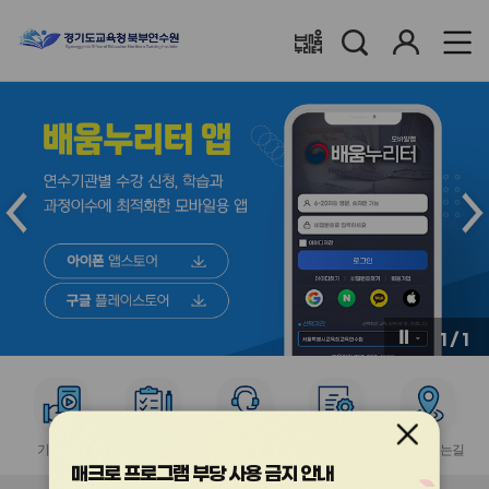
검
로
배움누리터
색
그
인
메
메
인
인
슬
슬
라
라
이
이
드
드
이
다
전
음
1
/
1
버
버
튼
튼
서
서
서
서
서
비
비
비
비
비
기관홍보
수강신청
수강과정
이수증발급
찾아오시는길
스
스
스
스
스
매크로 프로그램 부당 사용 금지 안내
아
아
아
아
아