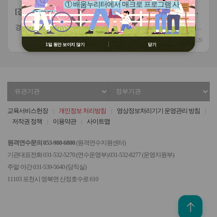
① 배움누리터에서 매크로 프로그램 사
[경기도교육청북부연수원] 2026년도 하반기 지방공무원 결
용 금지
원대체직(시설관리직) 서류 전형 합격자 및 면접 안내
② 배움누리터 수강용 매크로 프로그램
경기도교육청북부연수원의 2026년도 하반기 지방공무원 결원대체직&#40;시설관리직&#41; 서류 전형 합격자 및 면접에 대한 안내를 붙임과 같이 공개합니다. 붙임 지방공무원 결원대체직 서류 전형 합격자 발표 및 면접 안내 1부. 끝.
제작 배포 금지
2026.06.29
③ 유무료 매크로 프로그램 사용을 블로
1일 동안 보이지 않기
닫기
그 등에 홍보 금지
※ 유의사항 미준수 시 불이익 처분의 사
유가 될 수 있음
유
정
관
부
기
기
교육서비스헌장
개인정보 처리방침
영상정보처리기기 운영관리 방침
관
관
저작권 정책
이용약관
사이트맵
선
선
택
택
원격연수문의 053-980-6800
(원격연수지원센터)
기관대표전화 031-532-5270 (연수운영부) 031-532-8277 (운영지원부)
주말·야간 031-539-5640 (당직실)
11103 포천시 영북면 산정호수로 610
위로