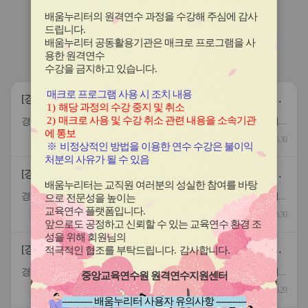
이
이
이
이
이
콘
콘
콘
콘
콘
배움누리터의 원격연수 과정을 수강해 주심에 감사
연수원
소식
드립니다
.
배움누리터 공동활용기관은 매크로 프로그램을 사
용한
원격연수
공지사항
보도자료
북부연수원소식
수강을 금지하고 있습니다.
매크로 프로그램 사용 시 조치 내용
[경기도교육청북부연수원] 2026년도 하반기 지방공무원 결
1)
해당 과정의 수강 중지 및 취소
원대체직(조리사) 합격자 공개
2)
매크로 사용 및 수강 취소 관련 내용을 소속기관
경기도교육청북부연수원의 2026년도 하반기 지방공무원 결원대체직&#40;조리사&#41; 합격자를 붙임과 같이 공개합니다. 붙임 지방공무원 결원대체직 합격자 발표 1부. 끝.
에 통보
2026.06.30
※
비정상적인 방법을 이용한 연수 수강은 불이익
처분의 사유가 될 수 있음
[경기도교육청북부연수원] 2026년도 하반기 지방공무원 결
배움누리터는 교직원 여러분의 성실한 참여를 바탕
원대체직(시설관리직) 합격자 공개
경기도교육청북부연수원의 2026년도 하반기 지방공무원 결원대체직&#40;시설관리직&#41; 합격자를 붙임과 같이 공개합니다. 붙임 지방공무원 결원대체직 합격자 발표 1부. 끝.
으로 전문성을 높이는
교육연수 플랫폼입니다
.
2026.06.30
앞으로도 공정하고 신뢰할 수 있는 교육연수 환경 조
성을 위해 회원님의
[경기도교육청북부연수원] 2026년도 하반기 지방공무원 결
적극적인 협조를 부탁드립니다
.
감사합니다
.
원대체직(조리사) 서류 전형 합격자 및 면접 안내
경기도교육청북부연수원의 2026년도 하반기 지방공무원 결원대체직&#40;조리사&#41; 서류 전형 합격자 및 면접에 대한 안내를 붙임과 같이 공개합니다. 붙임 지방공무원 결원대체직 서류 전형 합격자 발표 및 면접 안내 1부. 끝.
중앙교육연수원 원격연수지원센터
2026.06.29
----------- 배움누리터 사용자 유의사항 -----------