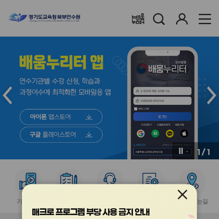
검
로
배움누리터
색
그
인
메
메
인
인
슬
슬
라
라
이
이
드
드
이
다
전
음
1
/
1
버
버
튼
튼
서
서
서
서
서
비
비
비
비
비
기관홍보
수강신청
수강과정
이수증발급
찾아오시는길
스
스
스
스
스
매크로 프로그램 부당 사용 금지 안내
아
아
아
아
아