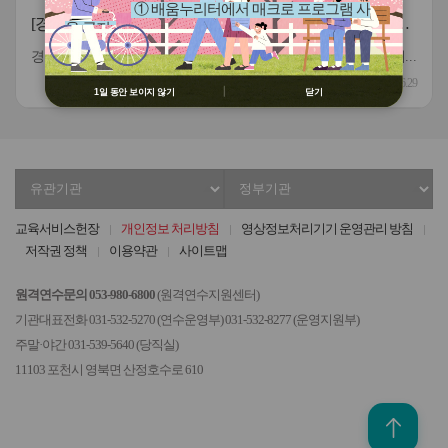
① 배움누리터에서 매크로 프로그램 사
[경기도교육청북부연수원] 2026년도 하반기 지방공무원 결
용 금지
원대체직(시설관리직) 서류 전형 합격자 및 면접 안내
② 배움누리터 수강용 매크로 프로그램
경기도교육청북부연수원의 2026년도 하반기 지방공무원 결원대체직&#40;시설관리직&#41; 서류 전형 합격자 및 면접에 대한 안내를 붙임과 같이 공개합니다. 붙임 지방공무원 결원대체직 서류 전형 합격자 발표 및 면접 안내 1부. 끝.
제작 배포 금지
2026.06.29
③ 유무료 매크로 프로그램 사용을 블로
1일 동안 보이지 않기
닫기
그 등에 홍보 금지
※ 유의사항 미준수 시 불이익 처분의 사
유가 될 수 있음
유
정
관
부
기
기
교육서비스헌장
개인정보 처리방침
영상정보처리기기 운영관리 방침
관
관
저작권 정책
이용약관
사이트맵
선
선
택
택
원격연수문의 053-980-6800
(원격연수지원센터)
기관대표전화 031-532-5270 (연수운영부) 031-532-8277 (운영지원부)
주말·야간 031-539-5640 (당직실)
11103 포천시 영북면 산정호수로 610
위로